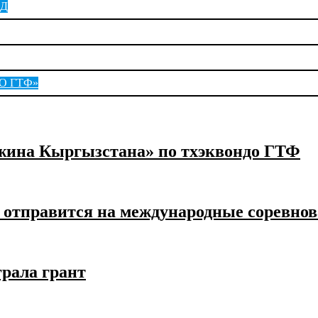
ОД
О ГТФ»
ина Кыргызстана» по тхэквондо ГТФ
 отправится на международные соревно
рала грант