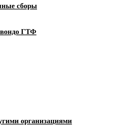
чные сборы
квондо ГТФ
угими организациями