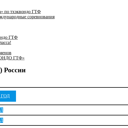
» по тхэквондо ГТФ
еждународные соревнования
ондо ГТФ
ласса!
сменов
ВОНДО ГТФ»
) России
 ГОД
ОД
ОД