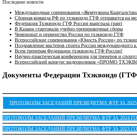
Последние новости
Международные соревнования «Жемчужина Кыргызстана
Сборная команда РФ по тхэквондо ГТФ отправится на м
Федерация Тхэквондо ГТФ России выиграла грант
В Казани стартовали учебно-тренировочные сборы
Чемпионат и первенство России по тхэквондо ГТФ
Всероссийские соревнования «Юность России» по тхэкв
Поздравление мастеров спорта России международного к
Всем тренерам Федерации тхэквондо ГТФ России!
Научно-практическая конференция для тренеров и спорт
Всероссийский конкурс видеороликов «ПРОМО ТХЭК
Документы Федерации Тхэквондо (ГТФ
ПРОТОКОЛЫ ЗАСЕДАНИЙ ПРЕЗИДИУМА ФТР ЗА 2025
ПРОТОКОЛЫ ЗАСЕДАНИЙ ПРЕЗИДИУМА ФТР ЗА 2024 Г
ПРОТОКОЛЫ ЗАСЕДАНИЙ ПРЕЗИДИУМА ФТР ЗА 2023 Г