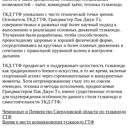
возможностей – хъёнг, командный хъёнг, техника тхэквондо.
ТКД ГТФ уникально с чисто технической точки зрения.
Основатель ТКД ГТФ, Грандмастер Пак Джун Тэ,
совершенствовал и развивал ещё более научный подход к
выполнению и реализации основных движений тхэквондо.
Улучшения были разработаны, чтобы способствовать
превосходному здоровью и хорошей физической форме,
сосредотачиваясь на круговых и более плавных движениях в
сочетании с правильной пружиной колена и контролем
дыхания.
ТКД ГТФ продвигает и поддерживает целостность тхэквондо
как традиционного боевого искусства, в то же время, включая
спортивный аспект через соревновательные и конкурентные
моменты. Хотя нетренированному глазу это не совсем
очевидно, техника и методы исполнения, продвигаемые
Грандмастером Пак Джун Тэ, имеют существенные отличия
для подтверждения особенности данного стиля тхэквондо и
самостоятельности ТКД ГТФ.
Навигация
Чемпионат и Первенство Свердловской области по тхэквондо
ГТФ
по
Время и место возникновения тхэквондо ГТФ
записям