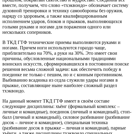
вместе, получаем, что слово «тхэквондо» обозначает систему
духовной тренировки и технику самообороны без оружия,
наряду со здоровьем, а также квалифицированным
исполнением ударов, блоков и прыжков, выполняющихся
голыми руками и ногами для поражения одного или
нескольких соперников.
В ТКД ГТФ технические приемы выполняются руками и
ногами. Причем ноги используются гораздо чаще,
приблизительно на 70%, а руки на 30%. Это имеет свои
причины, обусловленные национальными традициями
воинских искусств, сформировавшихся в постоянном поиске
решения весьма сложной задачи: как обеспечить победу в
поединке не только с пешим, но и с конным противником.
Выбиванию всадника из седла служили удары ногами в
прыжке, составляющие ныне наиболее сложный раздел
тхэквондо.
На данный момент ТКД ГТФ имеет в своём составе
следующие дисциплины: хъёнг (формальный комплекс –
личные и командные), поединок (личный и командный), стоп-
балл (личный и командный), силовое разбивание (разбивание
досок – личное и командное), специальная техника
(разбивание досок в прыжке – личная и командная), парные
хъёнги, а также дисциплины тхэквондо специальных