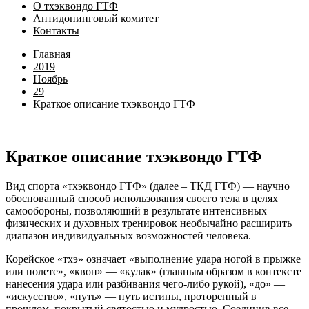
О тхэквондо ГТФ
Антидопинговый комитет
Контакты
Главная
2019
Ноябрь
29
Краткое описание тхэквондо ГТФ
Краткое описание тхэквондо ГТФ
Вид спорта «тхэквондо ГТФ» (далее – ТКД ГТФ) — научно
обоснованный способ использования своего тела в целях
самообороны, позволяющий в результате интенсивных
физических и духовных тренировок необычайно расширить
диапазон индивидуальных возможностей человека.
Корейское «тхэ» означает «выполнение удара ногой в прыжке
или полете», «квон» — «кулак» (главным образом в контексте
нанесения удара или разбивания чего-либо рукой), «до» —
«искусство», «путь» — путь истины, проторенный в
прошлом, покрытый святостью и мудростью. Соединив все