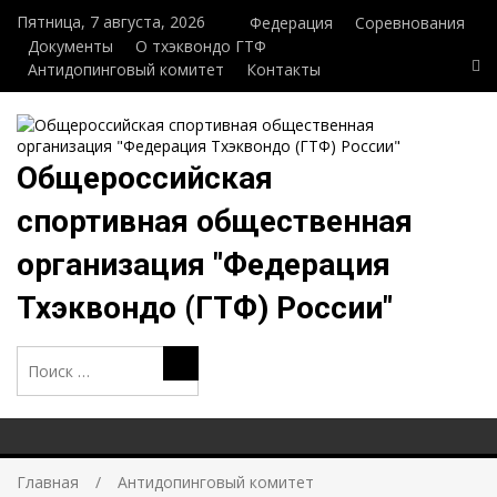
Пятница, 7 августа, 2026
Федерация
Соревнования
Документы
О тхэквондо ГТФ
Антидопинговый комитет
Контакты
Общероссийская
спортивная общественная
организация "Федерация
Тхэквондо (ГТФ) России"
Поиск:
Поиск
Главная
Антидопинговый комитет