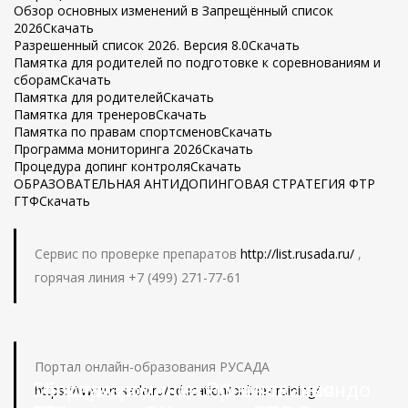
Обзор основных изменений в Запрещённый список
2026
Скачать
Разрешенный список 2026. Версия 8.0
Скачать
Памятка для родителей по подготовке к соревнованиям и
сборам
Скачать
Памятка для родителей
Скачать
Памятка для тренеров
Скачать
Памятка по правам спортсменов
Скачать
Программа мониторинга 2026
Скачать
Процедура допинг контроля
Скачать
ОБРАЗОВАТЕЛЬНАЯ АНТИДОПИНГОВАЯ СТРАТЕГИЯ ФТР
ГТФ
Скачать
Сервис по проверке препаратов
http://list.rusada.ru/
,
горячая линия +7 (499) 271-77-61
Портал онлайн-образования РУСАДА
Международные соревнования
Сборная команда РФ по тхэквондо
https://www.rusada.ru/education/online-training/