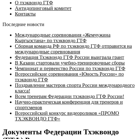
О тхэквондо ГТФ
Антидопинговый комитет
Контакты
Последние новости
Международные соревнования «Жемчужина
Кыргызстана» по тхэквондо ГТФ
Сборная команда РФ по тхэквондо ГТФ отправится на
международные соревнования
Федерация Тхэквондо ГТФ России выиграла грант
В Казани стартовали учебно-тренировочные сборы
Чемпионат и первенство России по тхэквондо ГТФ
Всероссийские соревнования «Юность России» по
тхэквондо ГТФ
Поздравление мастеров спорта России международного
класса!
Всем тренерам Федерации тхэквондо ГТФ России!
Научно-практическая конференция для тренеров и
спортсменов
Всероссийский конкурс видеороликов «ПРОМО
ТХЭКВОНДО ГТФ»
Документы Федерации Тхэквондо